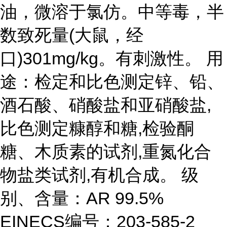
油，微溶于氯仿。中等毒，半
数致死量(大鼠，经
口)301mg/kg。有刺激性。 用
途：检定和比色测定锌、铅、
酒石酸、硝酸盐和亚硝酸盐,
比色测定糠醇和糖,检验酮
糖、木质素的试剂,重氮化合
物盐类试剂,有机合成。 级
别、含量：AR 99.5%
EINECS编号：203-585-2