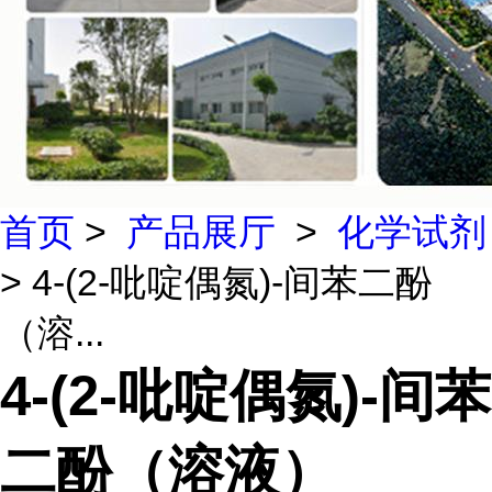
首页
>
产品展厅
>
化学试剂
> 4-(2-吡啶偶氮)-间苯二酚
（溶...
4-(2-吡啶偶氮)-间苯
二酚（溶液）