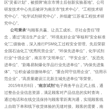
区“灵雀计划”，被授牌“南京市博士后创新实验基地”。公司
研发技术中心先后被评为南京市“技术中心”、“工程技术研
究中心”、“化学试剂研究中心”，并组建“江苏省工程技术研
究中心”。
公司秉承
“与顾客共赢、让员工成长、尽社会责任”理
念，通过“清洁生产企业”、“环境友好企业”审核和“安全标准
化”二级验收，深入推行PSM化工过程安全管理。先后荣获
全国石油化工“优秀民营企业”、“环保先进单位”，化学试剂
行业“十强企业”，南京市“文明单位”、“平安企业”、“反恐先
进单位”、“剧毒易制爆化学品行业先进单位”，“内保先进集
体”、“公积金诚信缴纳单位”、“重合同守信用企业”、“信用示
范企业”，“高质量建设江北新主城先进单位”等荣誉。
2015年8月8日，“
南京试剂
”电子商务平台正式上线，通
过整合企业信息资源，满足顾客对产品信息的实时查询，
通过电话和在线交流保持与顾客零距离沟通，实现顾客线
上自助下单和线下收货体验的无缝对接。顾客的需要，南