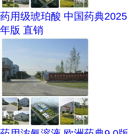
药用级琥珀酸 中国药典2025
年版 直销
药用浓氨溶液 欧洲药典9.0版