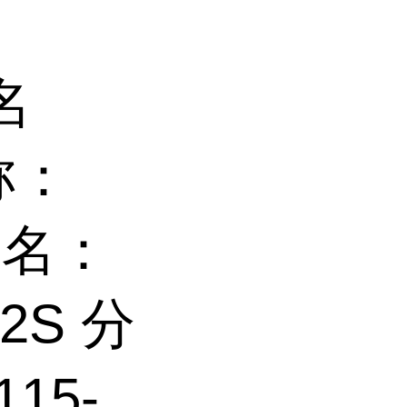
名
称：
 别名：
2S 分
15-