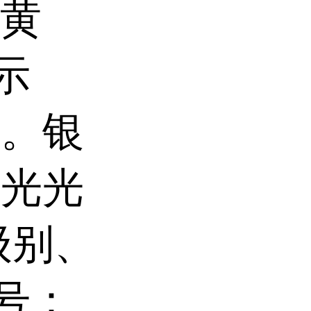
(黄
指示
标。银
分光光
级别、
编号：