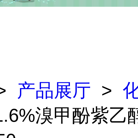
>
产品展厅
>
 1.6%溴甲酚紫乙