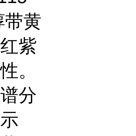
醇带黄
呈红紫
激性。
色谱分
指示