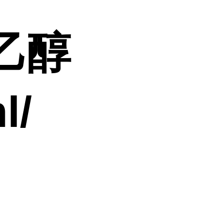
乙醇
l/