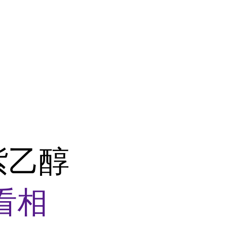
紫乙醇
看相