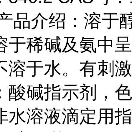
2 产品介绍：溶于
溶于稀碱及氨中
不溶于水。有刺
：酸碱指示剂，
非水溶液滴定用