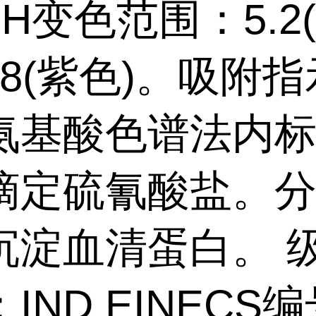
H变色范围：5.2
6.8(紫色)。吸附
氨基酸色谱法内
滴定硫氰酸盐。
沉淀血清蛋白。 
IND EINECS