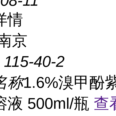
08-11
详情
南京
：
115-40-2
名称
1.6%溴甲酚
液 500ml/瓶
查