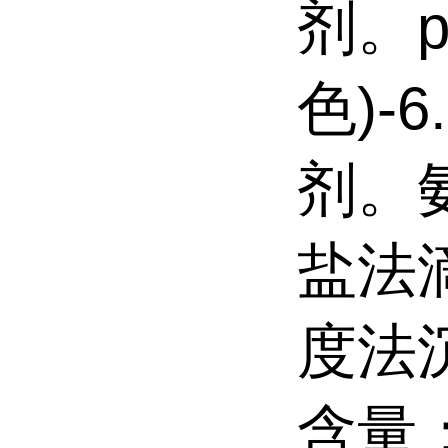
剂。p
色)-
剂。
盐法
度法
含量：