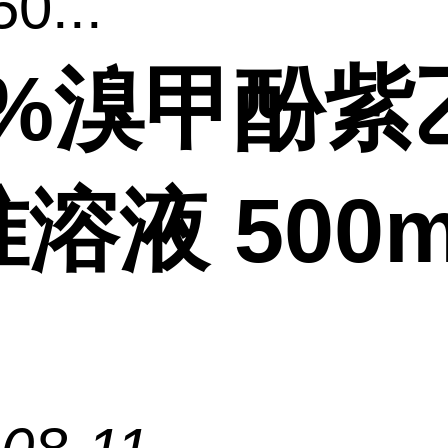
0...
6%溴甲酚紫
溶液 500m