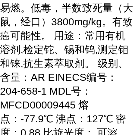
易燃。低毒，半数致死量（大
鼠，经口）3800mg/kg。有致
癌可能性。 用途：常用有机
溶剂,检定铊、锡和钨,测定钼
和铼,抗生素萃取剂。 级别、
含量：AR EINECS编号：
204-658-1 MDL号：
MFCD00009445 熔
点：-77.9℃ 沸点：127℃ 密
度：0.88 比旋光度： 可溶