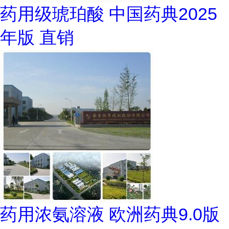
药用级琥珀酸 中国药典2025
年版 直销
药用浓氨溶液 欧洲药典9.0版