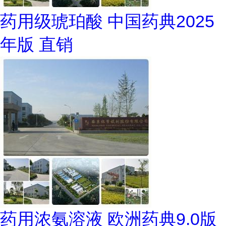
药用级琥珀酸 中国药典2025
年版 直销
药用浓氨溶液 欧洲药典9.0版