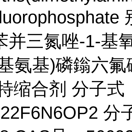
luorophosphate
苯并三氮唑-1-基
甲基氨基)磷鎓六氟
卡特缩合剂 分子式
H22F6N6OP2 