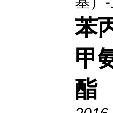
基）-三
苯丙
甲
酯