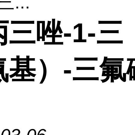
...
三唑-1-三
氨基）-三氟