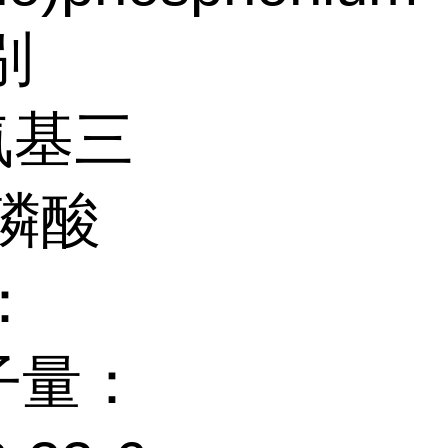
 别
氧基三
磷酸
：
分子量：