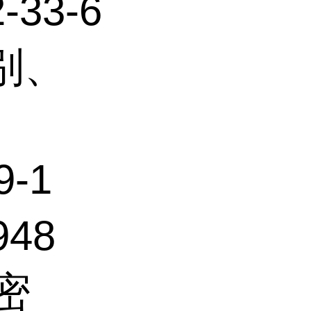
-33-6
别、
9-1
948
密