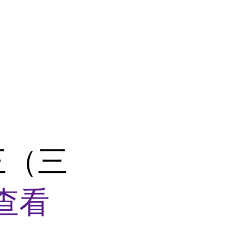
三（三
查看