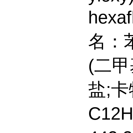
hexaf
名：
(二
盐;
C12