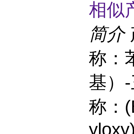
相似
简介
称：
基）
称：(Be
yloxy