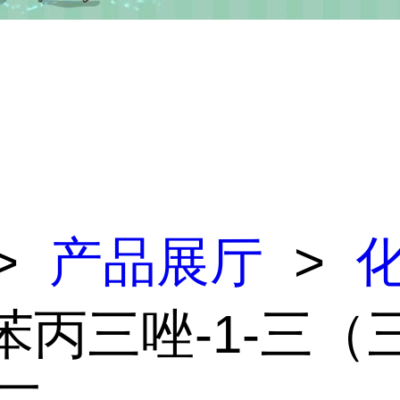
>
产品展厅
>
 苯丙三唑-1-三（