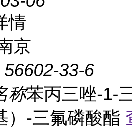
-03-06
详情
南京
：
56602-33-6
名称
苯丙三唑-1-
基）-三氟磷酸酯