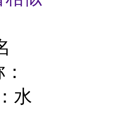
名
称：
别名：水