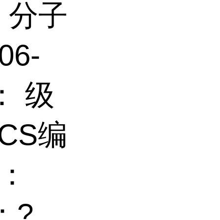
5 分子
06-
： 级
ECS编
号：
：?