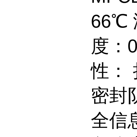
66℃
度：0
性： 
密封
全信