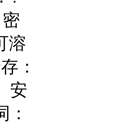
 密
可溶
储存：
 安
词：