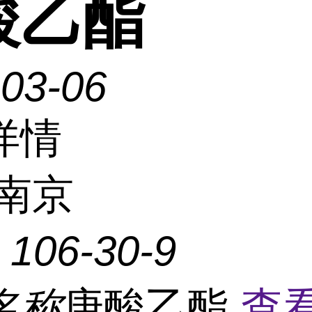
酸乙酯
-03-06
详情
南京
：
106-30-9
名称
庚酸乙酯
查