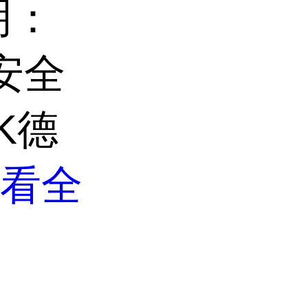
明：
安全
K德
看全