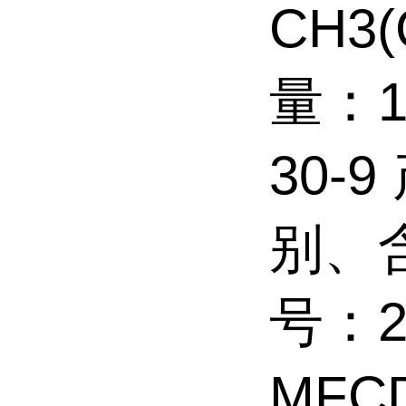
CH3
量：1
30-
别、含
号：2
MFC