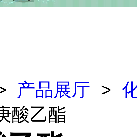
>
产品展厅
>
 庚酸乙酯