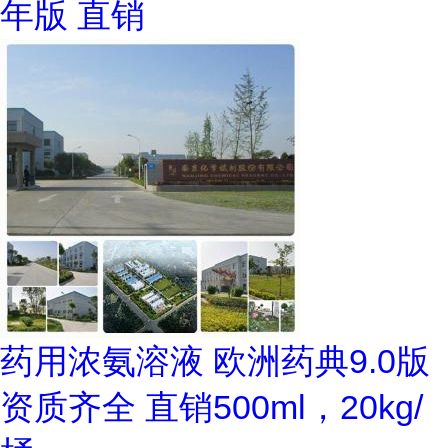
年版 直销
药用浓氨溶液 欧洲药典9.0版
资质齐全 直销500ml，20kg/