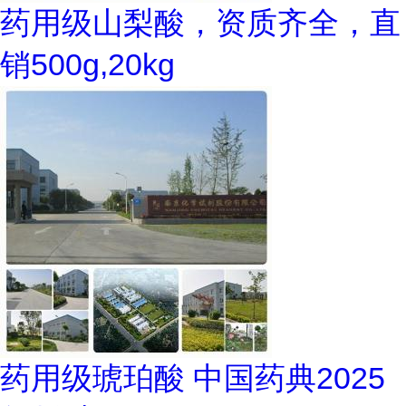
药用级山梨酸，资质齐全，直
销500g,20kg
药用级琥珀酸 中国药典2025