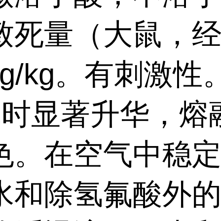
致死量（大鼠，
mg/kg。有刺激性
0℃时显著升华，熔
色。在空气中稳
水和除氢氟酸外