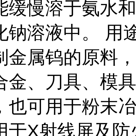
能缓慢溶于氨水
化钠溶液中。 用
制金属钨的原料
合金、刀具、模
，也可用于粉末
用于X射线屏及防