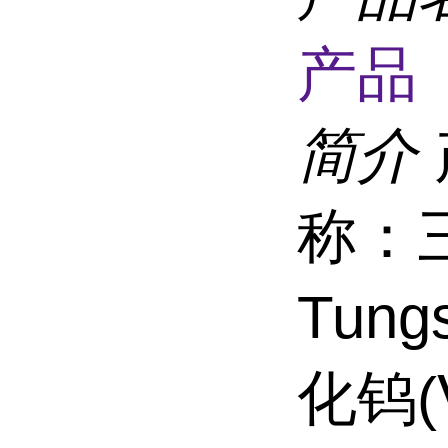
产品 
简介
称：
Tung
化钨(