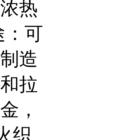
和浓热
途：可
，制造
具和拉
冶金，
火织