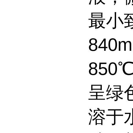
最小
840
85
呈绿
溶于