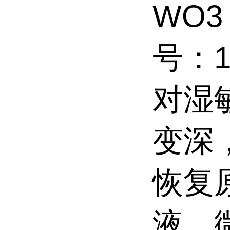
WO3
号：1
对湿
变深
恢复
液，