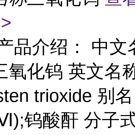
>
产品介绍： 中文
三氧化钨 英文名
sten trioxide 
Ⅵ);钨酸酐 分子