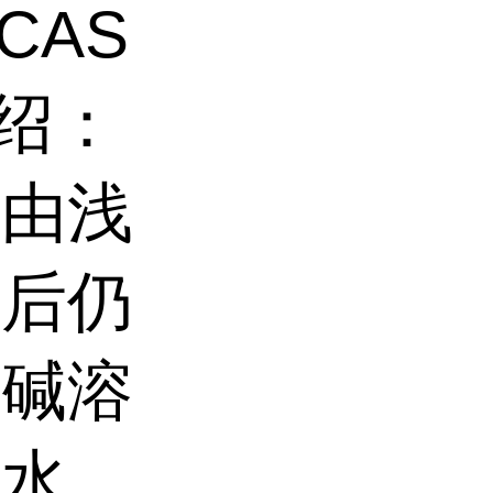
CAS
介绍：
色由浅
冷后仍
化碱溶
于水。