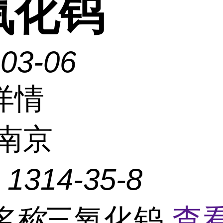
氧化钨
-03-06
详情
南京
：
1314-35-8
名称
三氧化钨
查