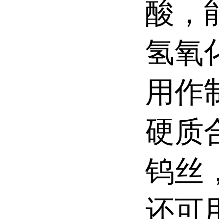
酸，
氢氧
用作
硬质
钨丝
还可