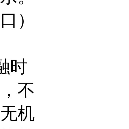
经口）
。
融时
定，不
的无机