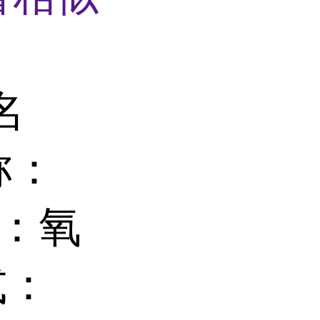
名
称：
别名：氧
式：