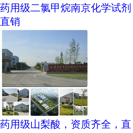
药用级二氯甲烷南京化学试剂
直销
药用级山梨酸，资质齐全，直