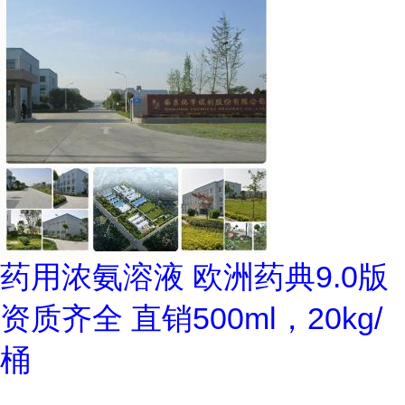
药用浓氨溶液 欧洲药典9.0版
资质齐全 直销500ml，20kg/
桶