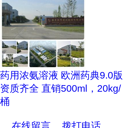
药用浓氨溶液 欧洲药典9.0版
资质齐全 直销500ml，20kg/
桶
在线留言
拨打电话