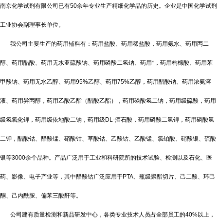
南京化学试剂有限公司已有50余年专业生产精细化学品的历史。企业是中国化学试剂
工业协会副理事长单位。
我公司主要
生产
的药用辅料有：
药用盐酸、
药用稀盐酸，
药用氨水、药用丙二
醇、药用醋酸、药用无水亚硫酸钠、药用磷酸二氢钠、
药用*，
药用枸橼酸、药用苯
甲酸钠、药用无水乙醇、药用
95%
乙醇、药用
75%
乙醇
，
药用醋酸钠、药用浓氨溶
液、药用异丙醇
，药用乙酸乙酯（醋酸乙酯），药用磷酸氢二钠，药用级硫酸，药用
级氢氧化钾，药用级依地酸二钠，药用级
DL-酒石酸，药用磷酸二氢钾，药用磷酸氢
二钾，
醋酸钴、醋酸锰、硝酸钴、草酸钴、乙酸钴、乙酸锰、氯铂酸、硝酸银、硫酸
银等
3000
余个品种。产品广泛用于工业和科研院所的技术试验、检测以及石化、医
药、影像、电子产业等，其中醋酸钴广泛应用于PTA、瓶级聚酯切片、己二酸、环己
酮、己内酰胺、偏苯三酸酐等。
公司建有质量检测和新品研发中心，各类专业技术人员占全部员工的40%以上，