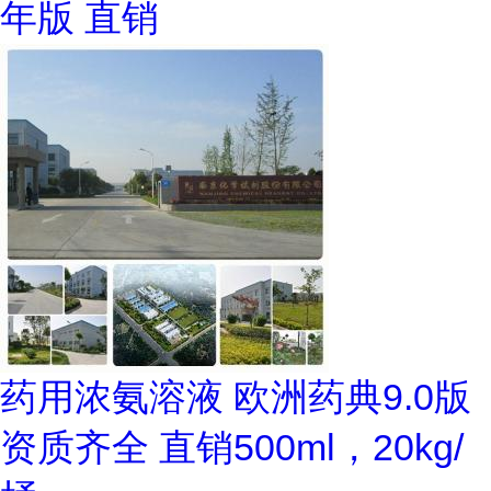
年版 直销
药用浓氨溶液 欧洲药典9.0版
资质齐全 直销500ml，20kg/