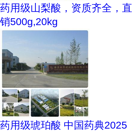
药用级山梨酸，资质齐全，直
销500g,20kg
药用级琥珀酸 中国药典2025