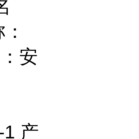
名
称：
别名：安
：
-1 产