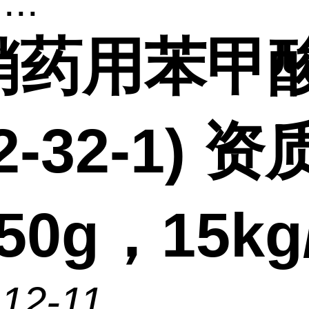
...
销药用苯甲
32-32-1) 
50g，15kg
12-11