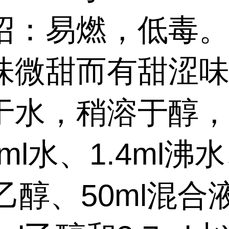
绍：易燃，低毒
味微甜而有甜涩
于水，稍溶于醇，
8ml水、1.4ml沸
l乙醇、50ml混合