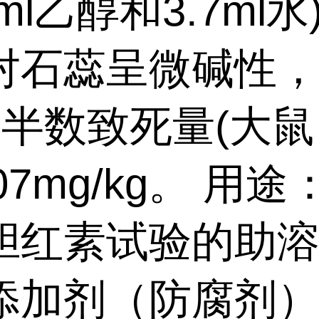
.5ml乙醇和3.7ml
对石蕊呈微碱性，
。半数致死量(大
.07mg/kg。 用
胆红素试验的助
添加剂（防腐剂