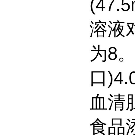
(47
溶液
为8
口)4
血清
食品