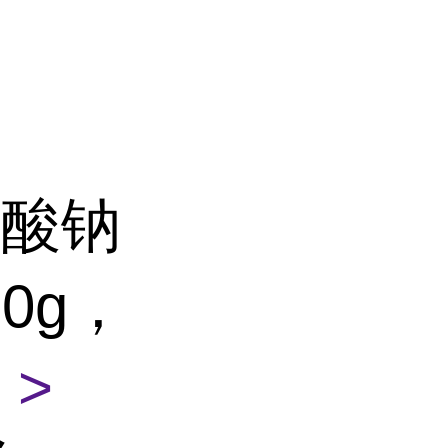
甲酸钠
50g，
>