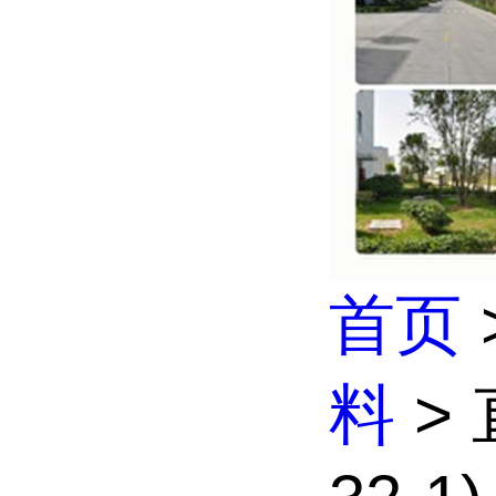
首页
料
>