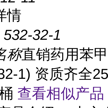
详情
：
532-32-1
名称
直销药用苯
-32-1) 资质齐全2
/桶
查看相似产品 