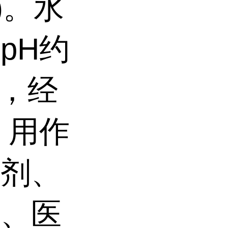
水)。水
pH约
鼠，经
途：用作
溶剂、
）、医