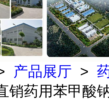
>
产品展厅
>
 直销药用苯甲酸钠(