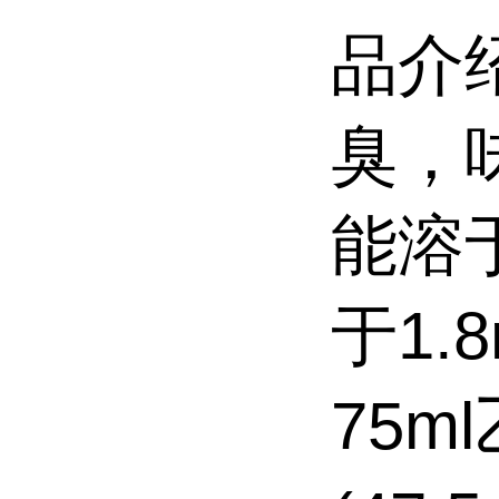
品介
臭，
能溶
于1.
75m