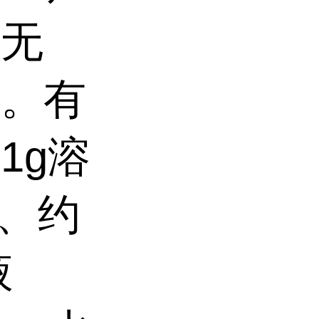
。无
味。有
1g溶
水、约
液