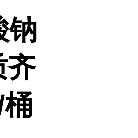
酸钠
资质齐
/桶