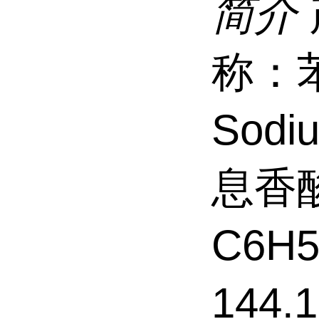
简介
称：
Sodi
息香
C6H
144.