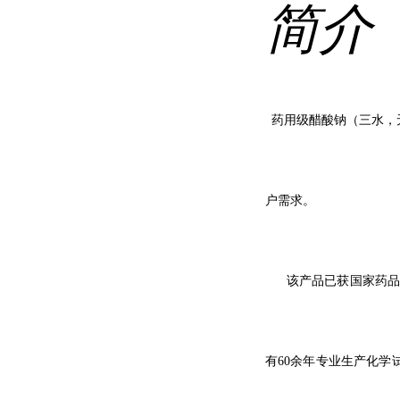
简介
药用级醋酸钠（三水，
户需求。
该产品已获国家药品生产
有
6
0余年专业生产化学