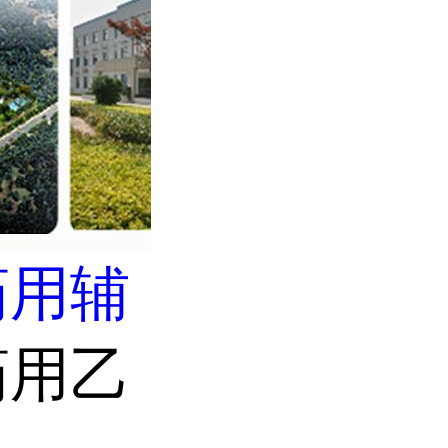
药用辅
药用乙