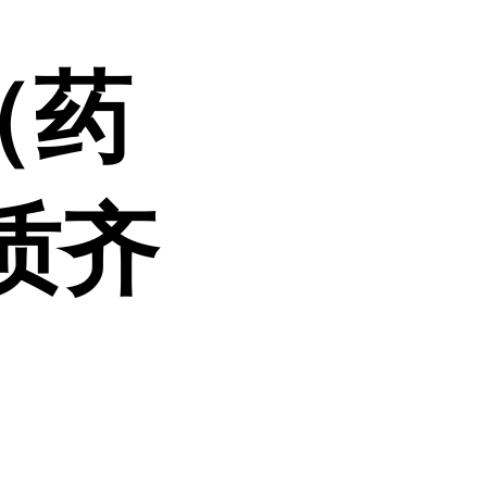
（药
质齐