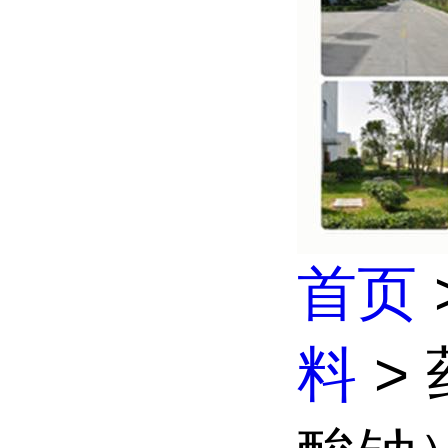
首页
料
>