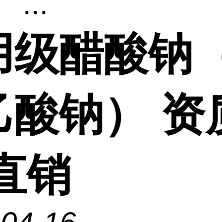
...
用级醋酸钠
乙酸钠） 资
直销