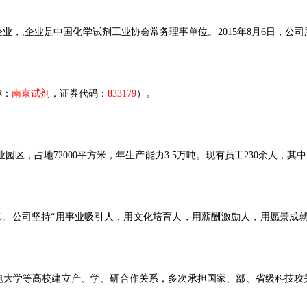
企业
，
,
企业是中国化学试剂工业协会常务理事单位。
2015年8月6日，
称：
南京试剂
，证券代码：
833179
）。
业园区，占地
72000
平方米，年生产能力
3.5
万吨。现有员工
230
余人，其中
%。公司坚持“用事业吸引人，用文化培育人，用薪酬激励人，用愿景成就
电大学等高校建立产、学、研合作关系，多次承担国家、部、省级科技攻