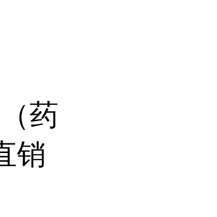
钠（药
直销