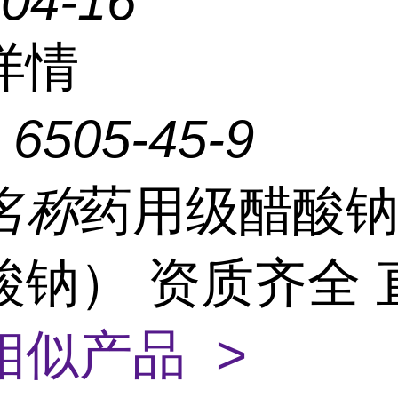
-04-16
详情
：
6505-45-9
名称
药用级醋酸
酸钠） 资质齐全 
相似产品 >