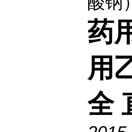
酸钠） 
药
用
全 