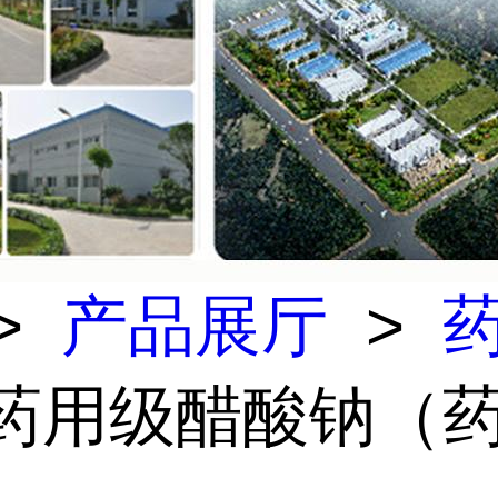
>
产品展厅
>
 药用级醋酸钠（