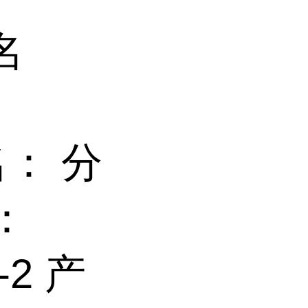
名
：
别名： 分
：
-2 产