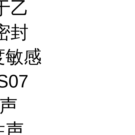
于乙
密封
度敏感
07
险声
性声