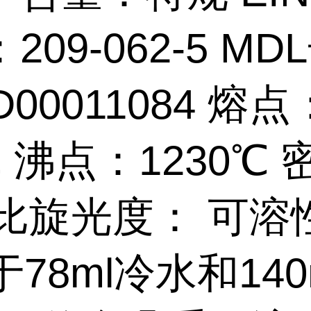
209-062-5 MD
D00011084 熔点
℃ 沸点：1230℃
1 比旋光度： 可溶
于78ml冷水和140