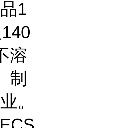
品1
140
不溶
。制
工业。
ECS