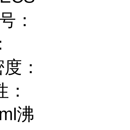
L号：
：
 密度：
性：
ml沸