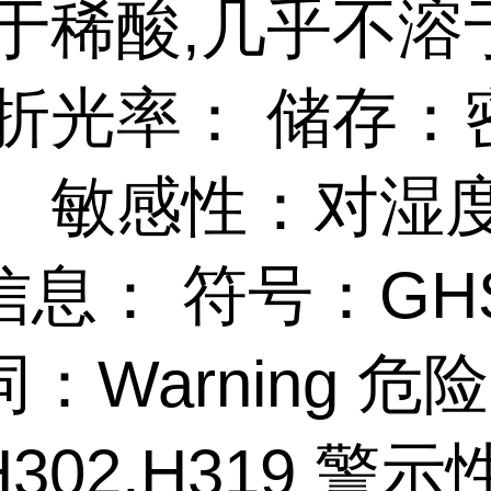
溶于稀酸,几乎不溶
 折光率： 储存：
。 敏感性：对湿
息： 符号：GHS
：Warning 危
302,H319 警示