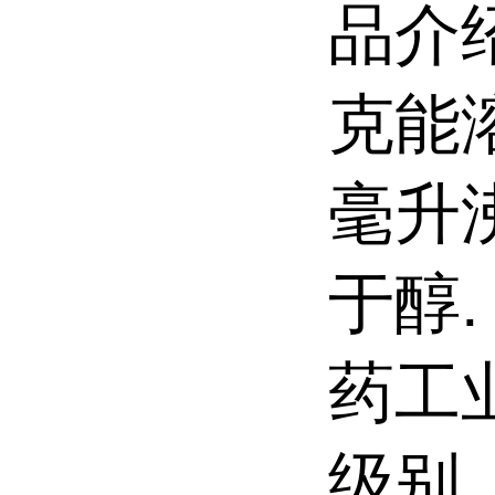
品介
克能
毫升
于醇
药工
级别、