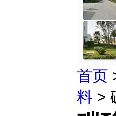
首页
料
>