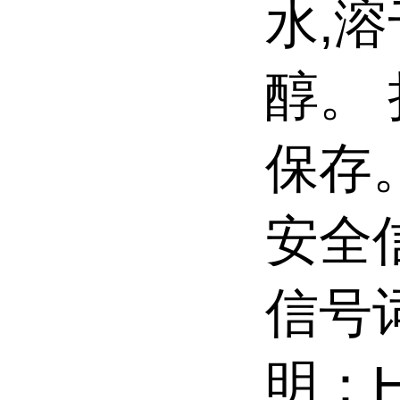
水,
醇。
保存
安全信
信号词
明：H