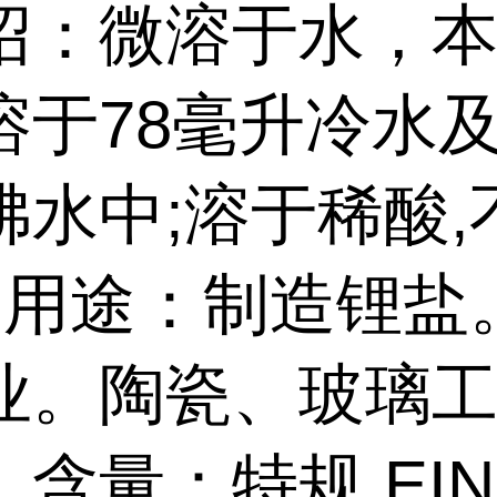
绍：微溶于水，本
溶于78毫升冷水及
沸水中;溶于稀酸,
. 用途：制造锂盐
业。陶瓷、玻璃
含量：特规 EIN