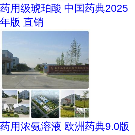
药用级琥珀酸 中国药典2025
年版 直销
药用浓氨溶液 欧洲药典9.0版