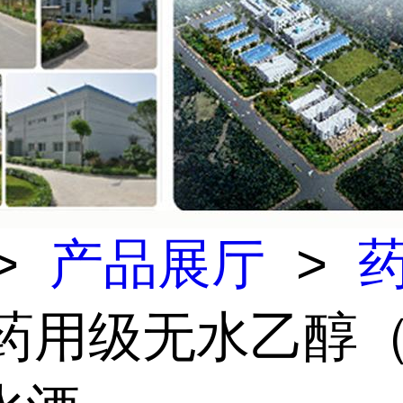
>
产品展厅
>
 药用级无水乙醇