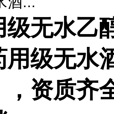
酒...
用级无水乙
药用级无水
），资质齐