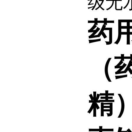
级无水
药
（
精