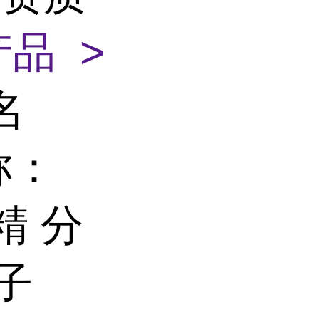
品 >
名
称：
精 分
子