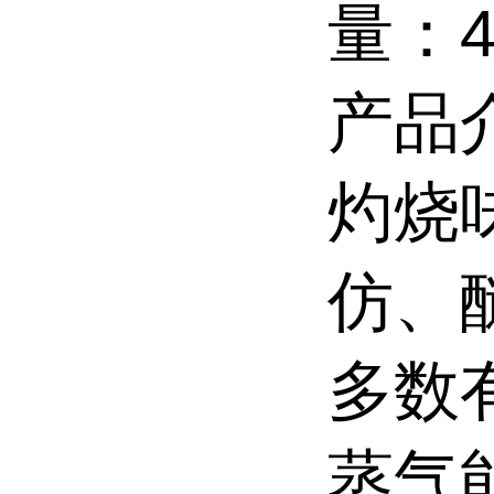
量：46
产品
灼烧
仿、
多数
蒸气