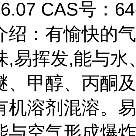
.07 CAS号：64-
介绍：有愉快的
味,易挥发,能与水
醚、甲醇、丙酮
有机溶剂混溶。
能与空气形成爆