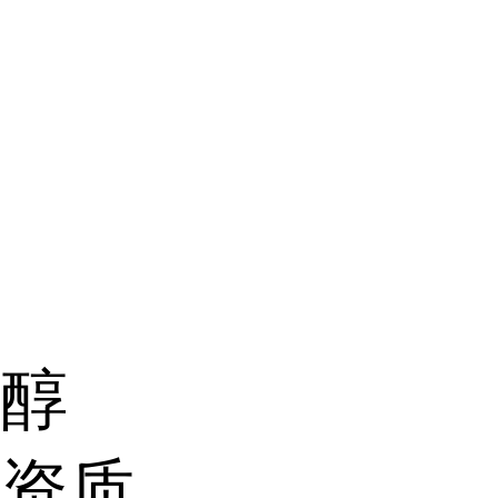
乙醇
，资质