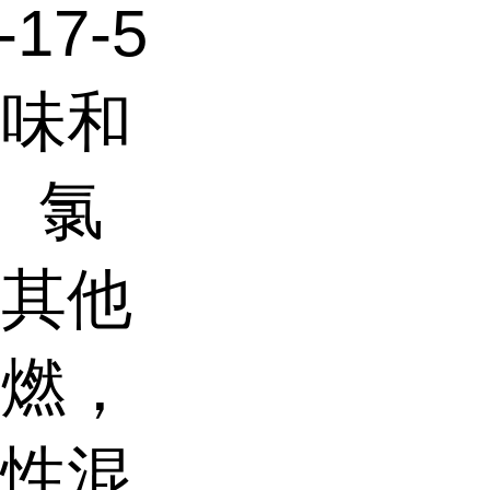
17-5
气味和
、氯
及其他
易燃，
炸性混