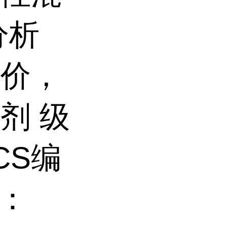
分析
酸价，
剂 级
CS编
号：