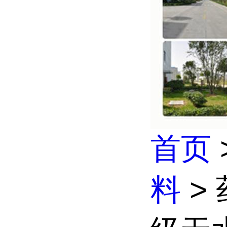
首页
料
>