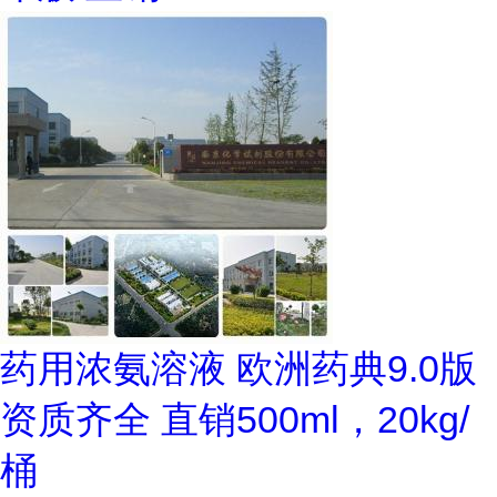
药用浓氨溶液 欧洲药典9.0版
资质齐全 直销500ml，20kg/
桶