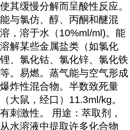
使其缓慢分解而呈酸性反应。
能与氯仿、醇、丙酮和醚混
溶，溶于水（10%ml/ml)。能
溶解某些金属盐类（如氯化
锂、氯化钴、氯化锌、氯化铁
等。易燃。蒸气能与空气形成
爆炸性混合物。半数致死量
（大鼠，经口）11.3ml/kg。
有刺激性。 用途：萃取剂，
从水溶液中提取许多化合物