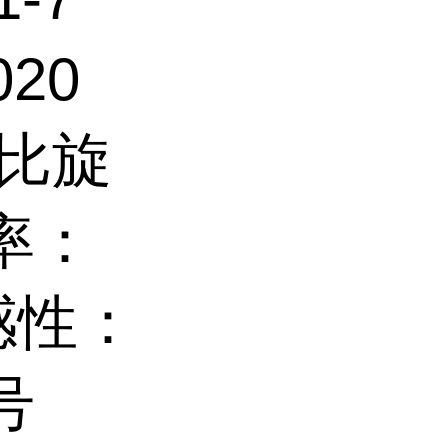
020
 比旋
率：
感性：
号