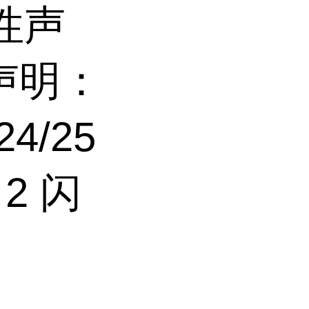
性声
声明：
4/25
2 闪