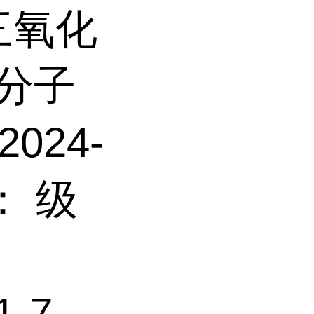
：三氧化
 分子
024-
： 级
1-7