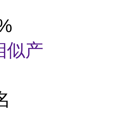
9%
相似产
名
：