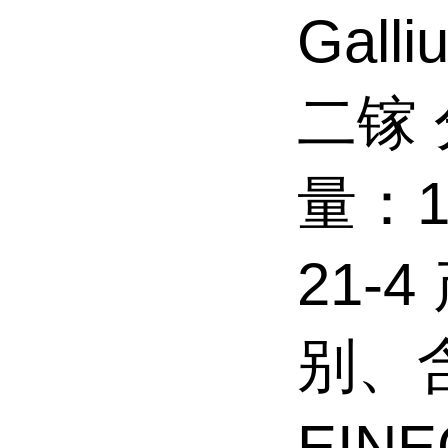
Gall
二镓 
量：18
21-
别、含
EINE