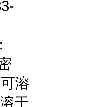
3-
：
 密
 可溶
不溶于