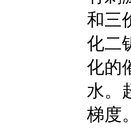
和三
化二
化的
水。
梯度