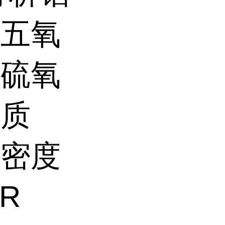
或五氧
化硫氧
矿质
的密度
R