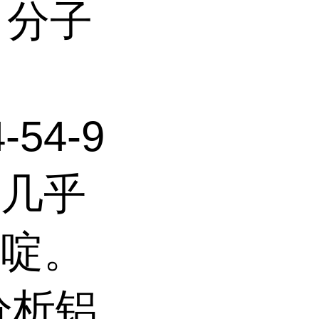
： 分子
：
-54-9
，几乎
吡啶。
分析铝