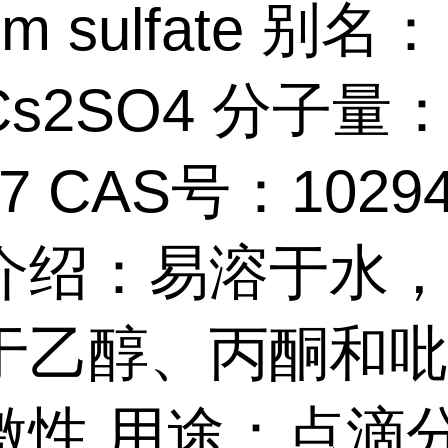
um sulfate 别名
s2SO4 分子量
87 CAS号：10294
介绍：易溶于水
于乙醇、丙酮和
激性 用途：点滴