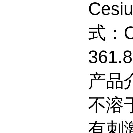
Cesi
式：C
361.
产品
不溶
有刺