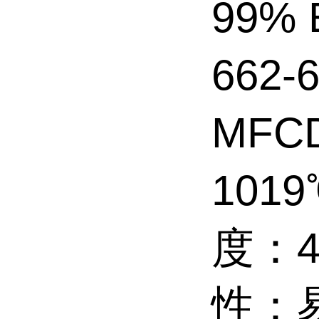
99%
662-
MFC
101
度：4
性：