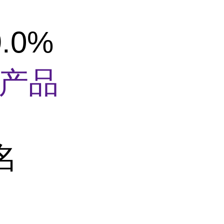
.0%
产品
名
：