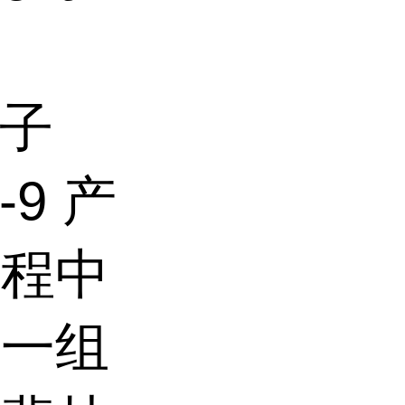
分子
-9 产
过程中
的一组