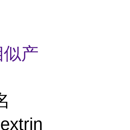
相似产
名
trin