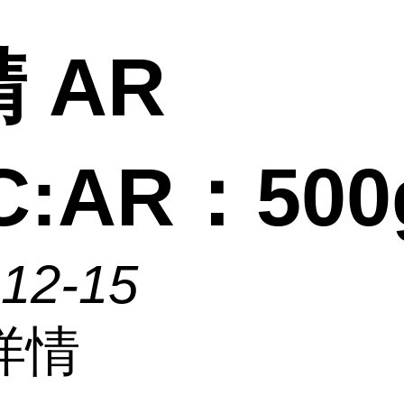
 AR
C:AR：500
-12-15
详情