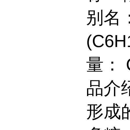
别名
(C6H
量： 
品介
形成