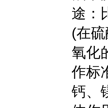
途：
(在
氧化
作标
钙、