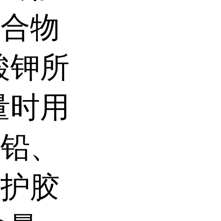
化合物
酸钾所
量时用
、铅、
保护胶