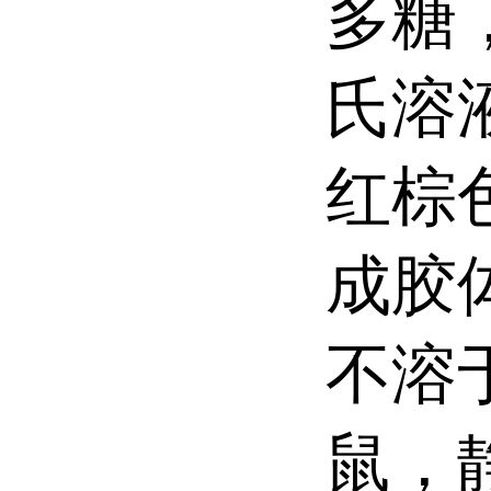
多糖
氏溶
红棕
成胶
不溶
鼠，静