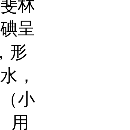
对斐林
遇碘呈
，形
冷水，
量（小
。 用