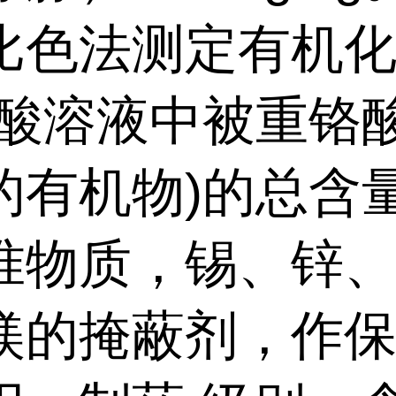
比色法测定有机
硫酸溶液中被重铬
的有机物)的总含
准物质，锡、锌
镁的掩蔽剂，作