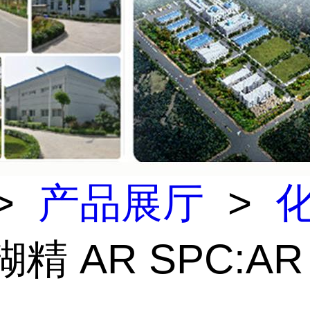
>
产品展厅
>
糊精 AR SPC:A