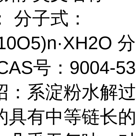
： 分子式：
10O5)n·XH2O 
CAS号：9004-53
绍：系淀粉水解
的具有中等链长