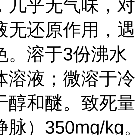
，几乎无气味，
液无还原作用，
色。溶于3份沸水
体溶液；微溶于
于醇和醚。致死
脉）350mg/kg