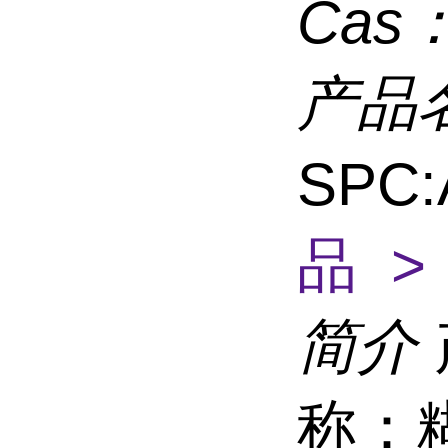
Cas
产品
SPC
品 >
简介
称：糊