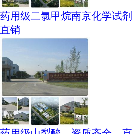
药用级二氯甲烷南京化学试剂
直销
药用级山梨酸，资质齐全，直