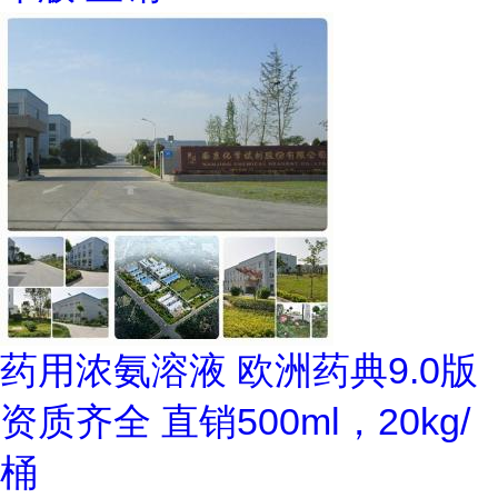
药用浓氨溶液 欧洲药典9.0版
资质齐全 直销500ml，20kg/
桶