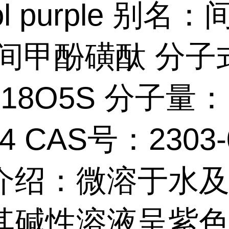
ol purple 别名
;间甲酚磺酞 分子
H18O5S 分子量：
44 CAS号：2303-
介绍：微溶于水
其碱性溶液呈紫