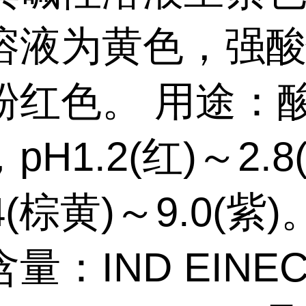
溶液为黄色，强
粉红色。 用途：
pH1.2(红)～2.8
4(棕黄)～9.0(紫)
量：IND EINE