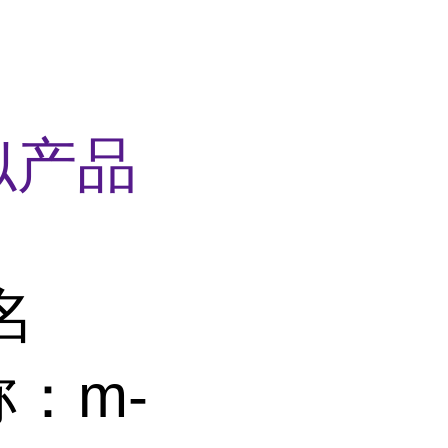
D
似产品
名
：m-