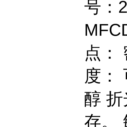
号：2
MFC
点： 
度：
醇 
存。