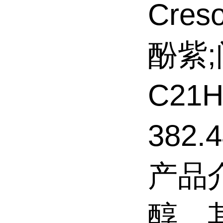
Cres
酚紫
C21
382.
产品
醇，