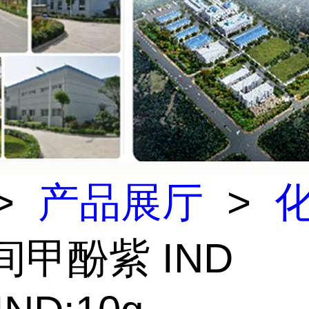
>
产品展厅
>
间甲酚紫 IND