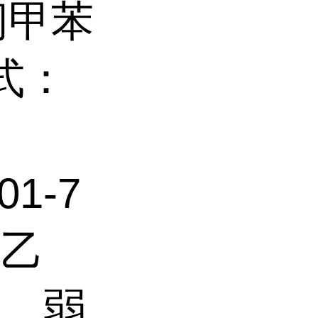
：间甲苯
式：
01-7
及乙
色，弱