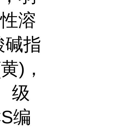
酸性溶
酸碱指
(黄)，
。 级
CS编