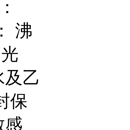
号：
： 沸
旋光
水及乙
封保
敏感