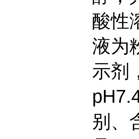
酸性
液为
示剂，
pH7.
别、含