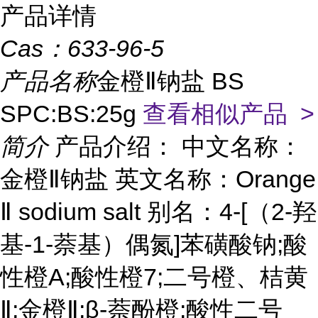
产品详情
Cas：
633-96-5
产品名称
金橙Ⅱ钠盐 BS
SPC:BS:25g
查看相似产品 >
简介
产品介绍： 中文名称：
金橙Ⅱ钠盐 英文名称：Orange
Ⅱ sodium salt 别名：4-[（2-羟
基-1-萘基）偶氮]苯磺酸钠;酸
性橙A;酸性橙7;二号橙、桔黄
Ⅱ;金橙Ⅱ;β-萘酚橙;酸性二号