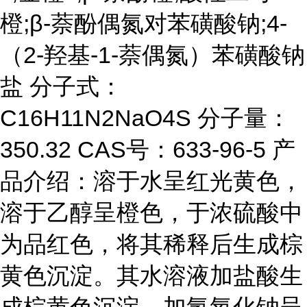
橙;β-萘酚偶氮对苯磺酸钠;4-
（2-羟基-1-萘偶氮）苯磺酸钠
盐 分子式：
C16H11N2NaO4S 分子量：
350.32 CAS号：633-96-5 产
品介绍：溶于水呈红光黄色，
溶于乙醇呈橙色，于浓硫酸中
为品红色，将其稀释后生成棕
黄色沉淀。其水溶液加盐酸生