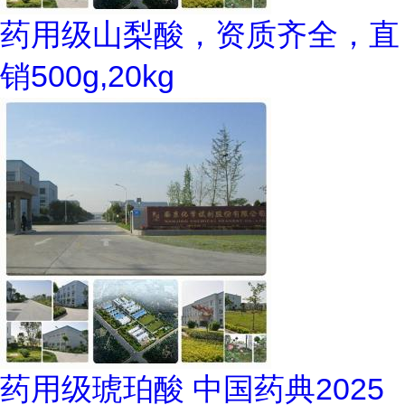
药用级山梨酸，资质齐全，直
销500g,20kg
药用级琥珀酸 中国药典2025