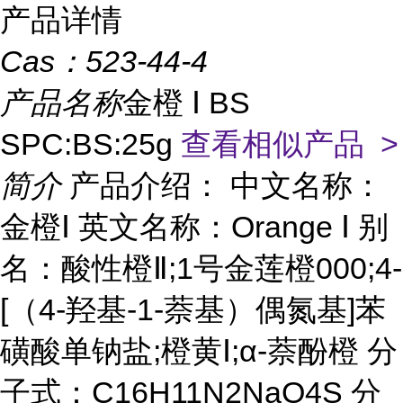
产品详情
Cas：
523-44-4
产品名称
金橙 Ⅰ BS
SPC:BS:25g
查看相似产品 >
简介
产品介绍： 中文名称：
金橙Ⅰ 英文名称：Orange Ⅰ 别
名：酸性橙Ⅱ;1号金莲橙000;4-
[（4-羟基-1-萘基）偶氮基]苯
磺酸单钠盐;橙黄Ⅰ;α-萘酚橙 分
子式：C16H11N2NaO4S 分