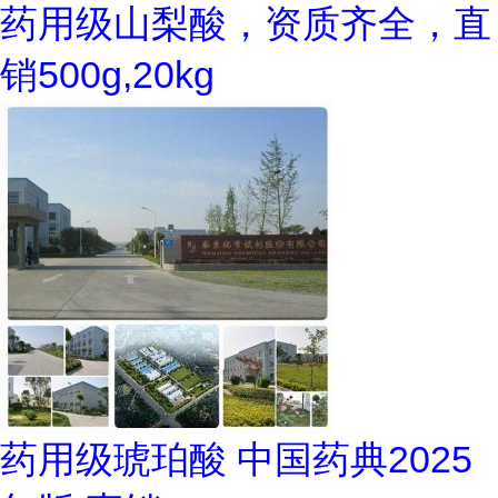
药用级山梨酸，资质齐全，直
销500g,20kg
药用级琥珀酸 中国药典2025