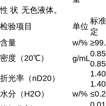
性
状
无色液体。
标
检验项目
单位
定
含量
w/%
≥99
0.8
密度（20℃）
g/mL
0.8
1.4
折光率（nD20）
1.4
水分（H2O）
w/%
≤0.2
0.0