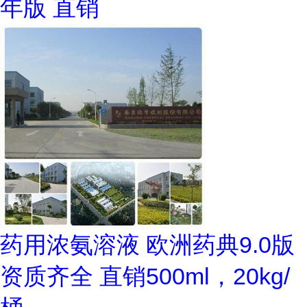
年版 直销
药用浓氨溶液 欧洲药典9.0版
资质齐全 直销500ml，20kg/