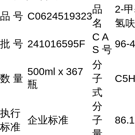
品
2-
品
号
C0624519323
名
氢
C A
批
号
241016595F
96-4
S 号
分
500ml x 367
数
量
子
C5H
瓶
式
分
执行
企业标准
子
86.
标准
量