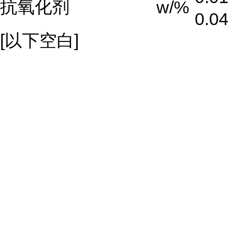
抗氧化剂
w/%
0.0
[以下空白]