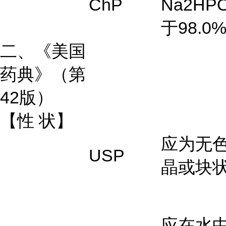
ChP
Na2H
于98.0
二、《美国
药典》（第
42版）
【性
状】
应为无
USP
晶或块
应在水