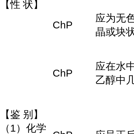
【性
状】
应为无
ChP
晶或块
应在水
ChP
乙醇中
【鉴
别】
（1）化学