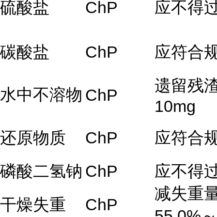
硫酸盐
ChP
应不得过0
碳酸盐
ChP
应符合
遗留残
水中不溶物
ChP
10mg
还原物质
ChP
应符合
磷酸二氢钠
ChP
应不得过
减失重
干燥失重
ChP
55.0%～