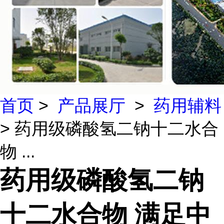
首页
>
产品展厅
>
药用辅料
> 药用级磷酸氢二钠十二水合
物 ...
药用级磷酸氢二钠
十二水合物 满足中