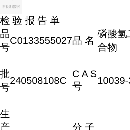
检 验 报 告 单
品
磷酸氢
C0133555027
品
名
号
合物
批
C A S
240508108C
10039-
号
号
生
产
分 子