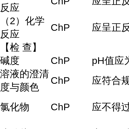
ChP
应呈正
反应
（2）化学
ChP
应呈正
反应
【检
查】
碱度
ChP
pH值应为
溶液的澄清
ChP
应符合
度与颜色
氯化物
ChP
应不得过0