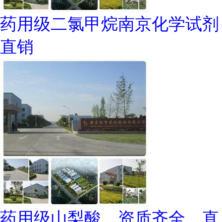
药用级二氯甲烷南京化学试剂
直销
药用级山梨酸，资质齐全，直