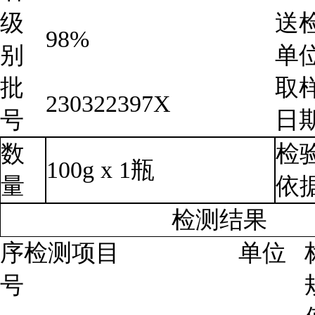
级
送
98%
别
单
批
取
230322397X
号
日
数
检
100g x 1
瓶
量
依
检测结果
序
检测项目
单位
号