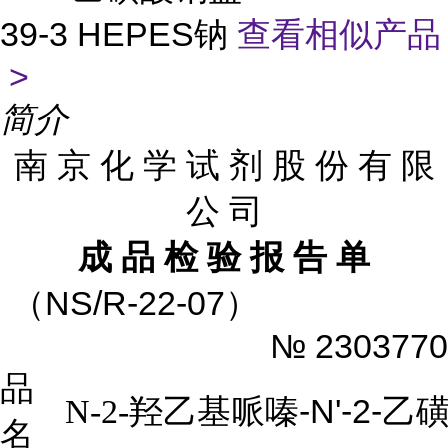
39-3 HEPES钠
查看相似产品
>
简介
南 京 化 学 试 剂 股 份 有 限
公 司
成 品 检 验 报 告 单
（
NS/R-22-07
）
№
2303770
品
-N'-2-
N-2-
羟乙基哌嗪
乙
名