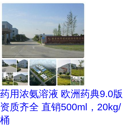
药用浓氨溶液 欧洲药典9.0版
资质齐全 直销500ml，20kg/
桶