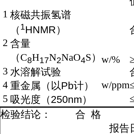
1
核磁共振氢谱
1
HNMR
（
）
2
含量
（
C
H
N
NaO
S
）
w/%
8
17
2
4
3
水溶解试验
4
w/ppm
Pb
重金属（以
计）
5
250nm
吸光度（
）
检验结论：
合
格
报告