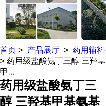
首页
>
产品展厅
>
药用辅料
> 药用级盐酸氨丁三醇 三羟基
甲...
药用级盐酸氨丁三
醇 三羟基甲基氨基