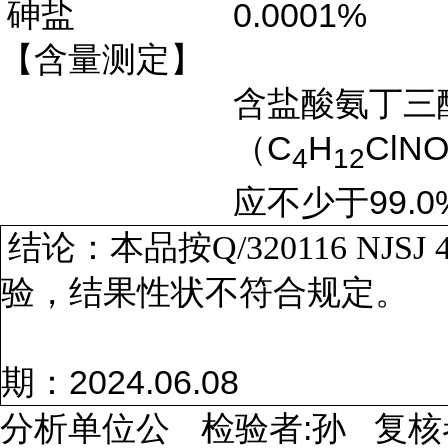
砷盐
0.0001%
【含量测定】
含盐酸氨丁三
C
H
ClN
（
4
12
99.0
应不少于
结论：本品按
Q/320116 NJSJ 
验，结果性状不符合规定。
2024.06.08
期：
:
分析单位公
检验者
孙
复核