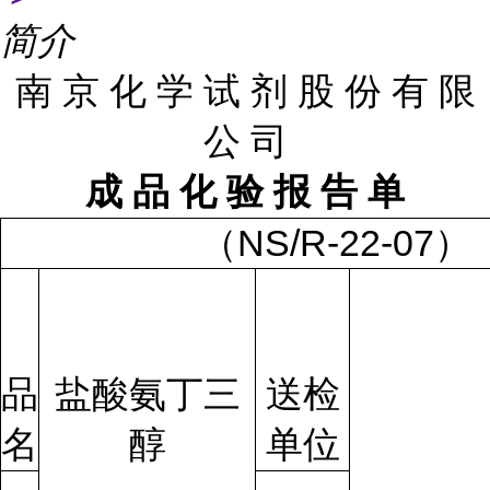
简介
南 京 化 学 试 剂 股 份 有 限
公 司
成 品 化 验 报 告 单
NS/R-22-07
（
）
品
盐酸氨丁三
送检
名
醇
单位