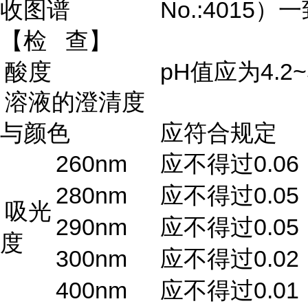
No.:4015
收图谱
）一
【检
查】
pH
4.2~
酸度
值应为
溶液的澄清度
与颜色
应符合规定
260nm
0.06
应不得过
280nm
0.05
应不得过
吸光
290nm
0.05
应不得过
度
300nm
0.02
应不得过
400nm
0.01
应不得过