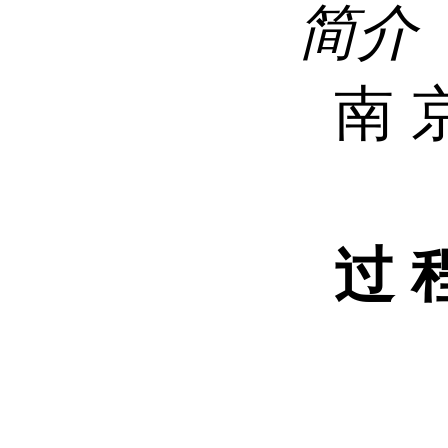
简介
南
过
№