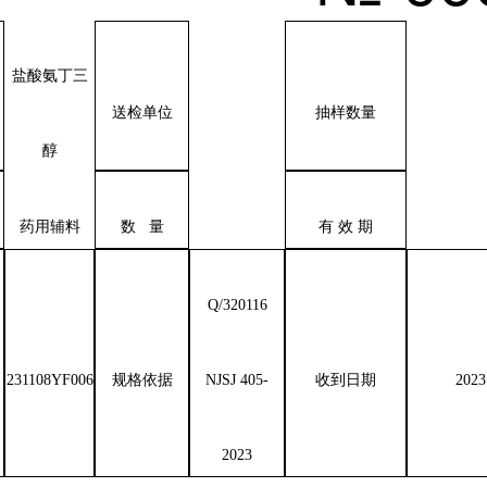
盐酸氨丁三
送检单位
抽样数量
醇
药用辅料
数 量
有 效 期
Q/320116
231108YF006
规格依据
NJSJ 405-
收到日期
2023
2023