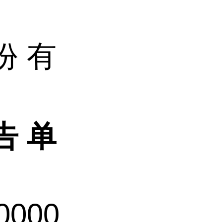
份
有
告
单
00