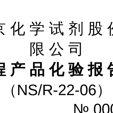
京
化
学
试
剂
股
限
公
司
程
产
品
化
验
报
（
NS/R-22-06）
 0000