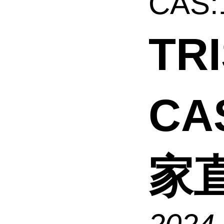
CAS:1
TR
CAS
家