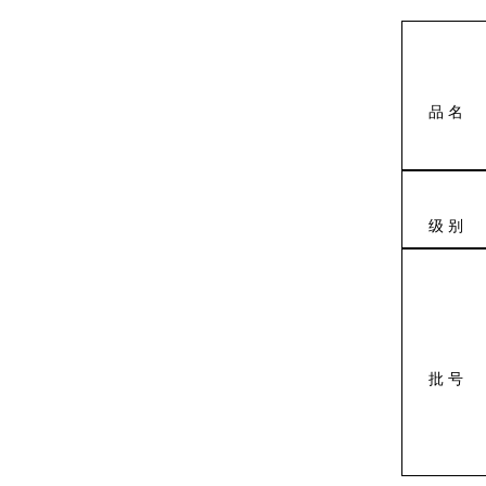
品 名
级 别
批 号