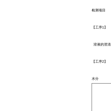
检测项目
1
】
【工序
溶液的澄清
2
】
【工序
水分