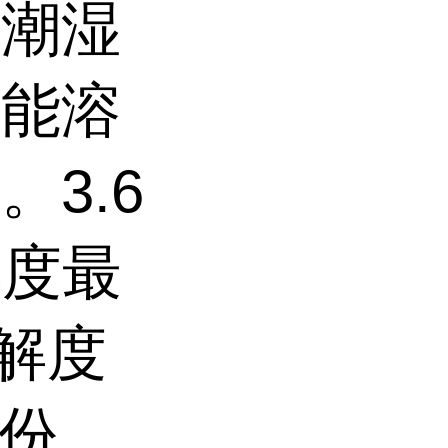
在潮湿
。能溶
3.6
解度最
溶解度
4份