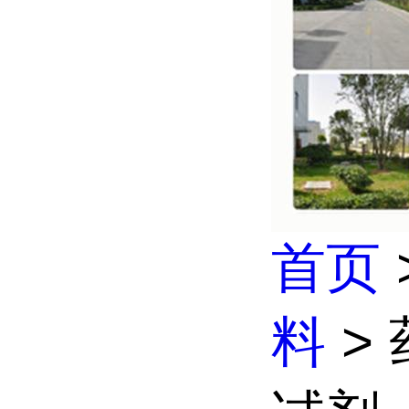
首页
料
>