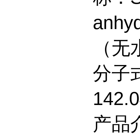
anh
（无
分子式
142.
产品