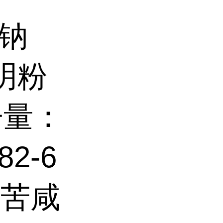
酸钠
明粉
子量：
82-6
有苦咸