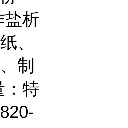
作盐析
造纸、
维、制
量：特
820-