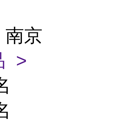
 南京
 >
名
名