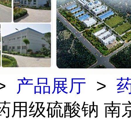
>
产品展厅
>
 药用级硫酸钠 南