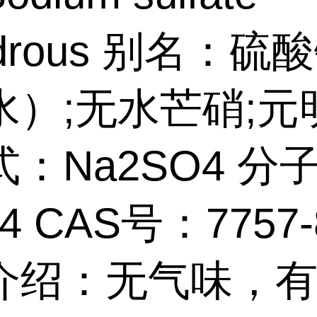
ydrous 别名：硫
水）;无水芒硝;元
：Na2SO4 分
04 CAS号：7757-
介绍：无气味，