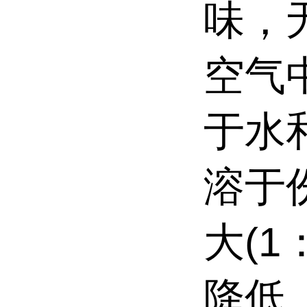
味，
空气
于水
溶于
大(
降低，