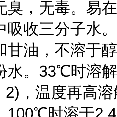
无臭，无毒。易
中吸收三分子水
和甘油，不溶于醇。
份水。33℃时溶
1：2)，温度再高
100℃时溶于2.