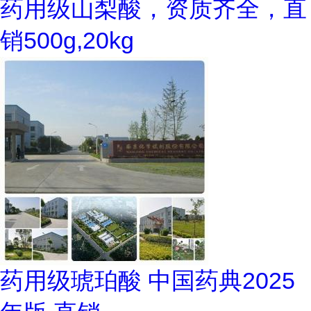
药用级山梨酸，资质齐全，直
销500g,20kg
药用级琥珀酸 中国药典2025