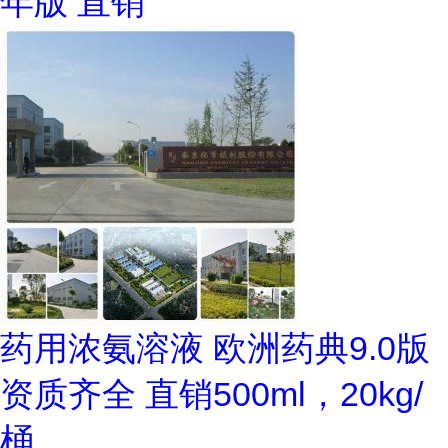
年版 直销
药用浓氨溶液 欧洲药典9.0版
资质齐全 直销500ml，20kg/
桶