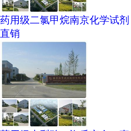
药用级二氯甲烷南京化学试剂
直销