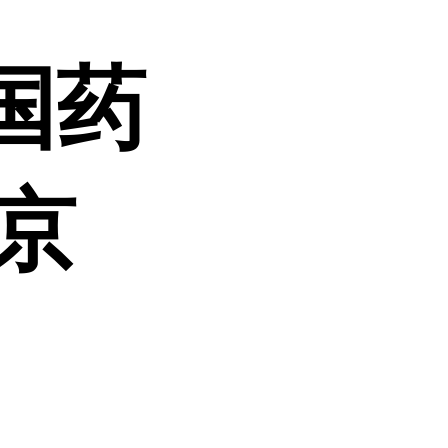
国药
南京