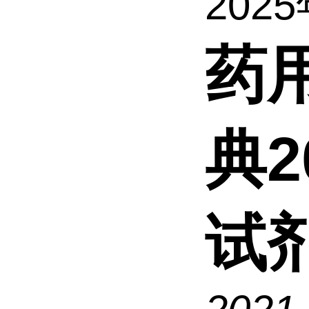
2025
药
典2
试