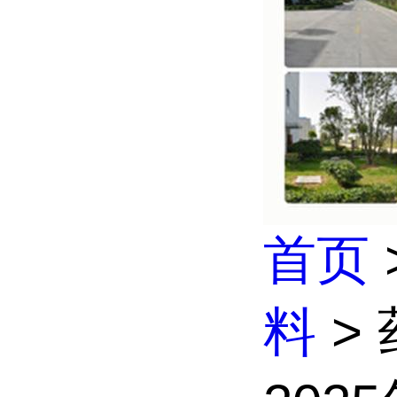
首页
料
>