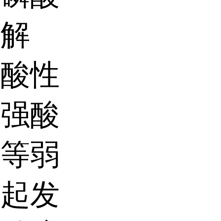
潮解
其酸性
等强酸
酸等弱
引起发