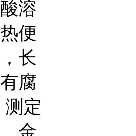
磷酸溶
加热便
酸，长
，有腐
：测定
分、金