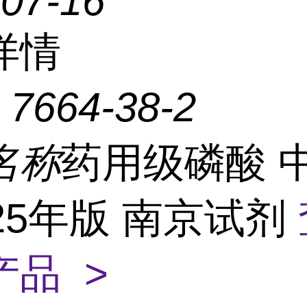
-07-16
详情
：
7664-38-2
名称
药用级磷酸 
25年版 南京试剂
产品 >