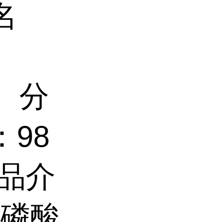
名
： 分
：98
产品介
品磷酸