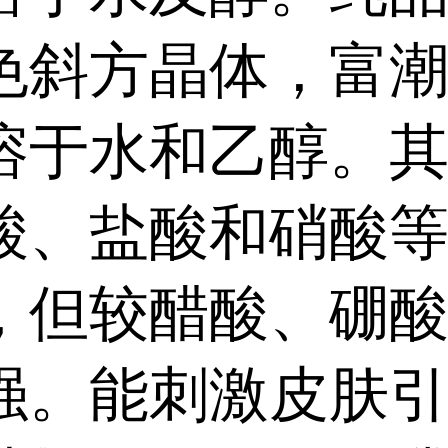
色斜方晶体，富
溶于水和乙醇。
酸、盐酸和硝酸
，但较醋酸、硼
强。能刺激皮肤