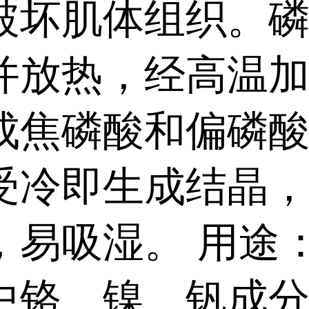
破坏肌体组织。
并放热，经高温
成焦磷酸和偏磷
受冷即生成结晶
，易吸湿。 用途
中铬、镍、钒成