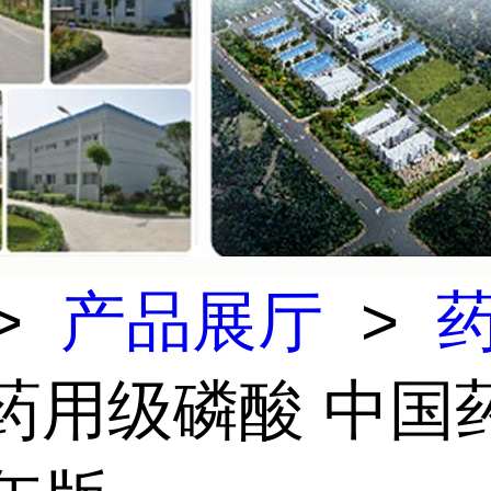
>
产品展厅
>
 药用级磷酸 中国