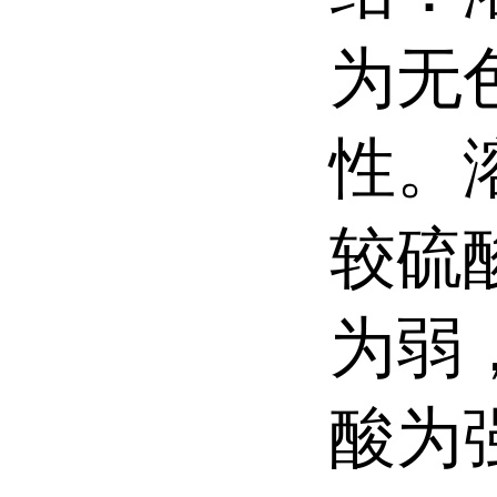
为无
性。
较硫
为弱
酸为