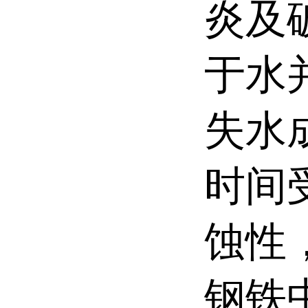
炎及
于水
失水
时间
蚀性
钢铁