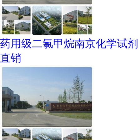
药用级二氯甲烷南京化学试剂
直销