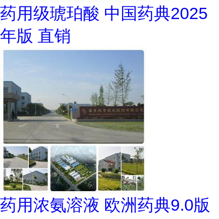
药用级琥珀酸 中国药典2025
年版 直销
药用浓氨溶液 欧洲药典9.0版