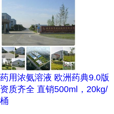
药用浓氨溶液 欧洲药典9.0版
资质齐全 直销500ml，20kg/
桶