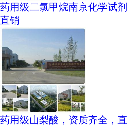
药用级二氯甲烷南京化学试剂
直销
药用级山梨酸，资质齐全，直