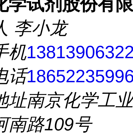
化学试剂股份有
人
李小龙
手机
1381390632
电话
1865223599
地址
南京化学工
河南路109号