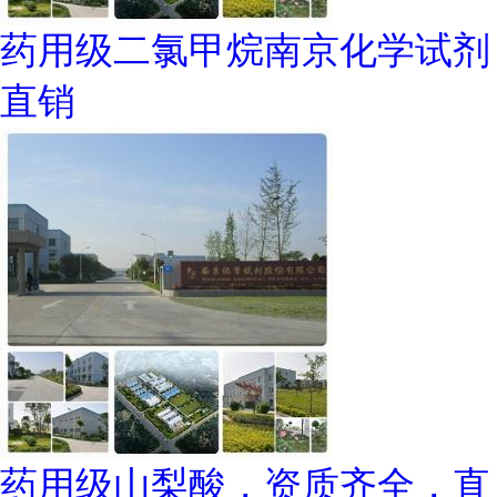
药用级二氯甲烷南京化学试剂
直销
药用级山梨酸，资质齐全，直