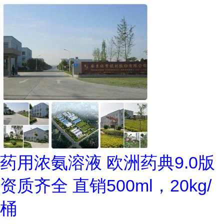
药用浓氨溶液 欧洲药典9.0版
资质齐全 直销500ml，20kg/
桶