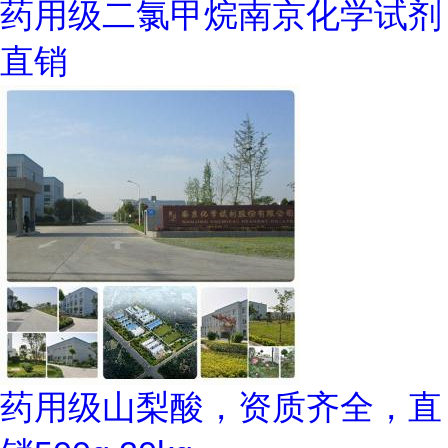
药用级二氯甲烷南京化学试剂
直销
药用级山梨酸，资质齐全，直