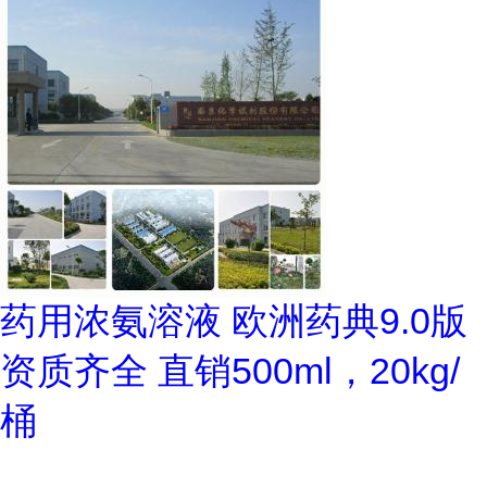
药用浓氨溶液 欧洲药典9.0版
资质齐全 直销500ml，20kg/
桶