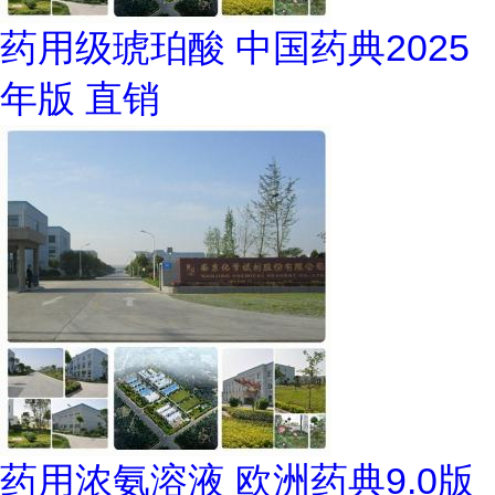
药用级琥珀酸 中国药典2025
年版 直销
药用浓氨溶液 欧洲药典9.0版