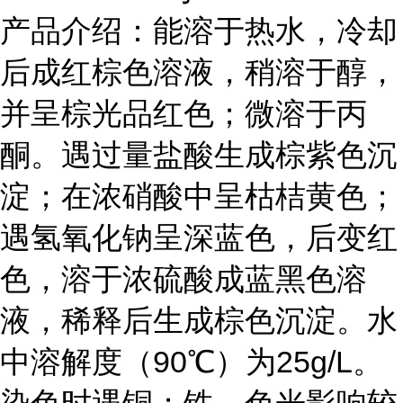
产品介绍：能溶于热水，冷却
后成红棕色溶液，稍溶于醇，
并呈棕光品红色；微溶于丙
酮。遇过量盐酸生成棕紫色沉
淀；在浓硝酸中呈枯桔黄色；
遇氢氧化钠呈深蓝色，后变红
色，溶于浓硫酸成蓝黑色溶
液，稀释后生成棕色沉淀。水
中溶解度（90℃）为25g/L。