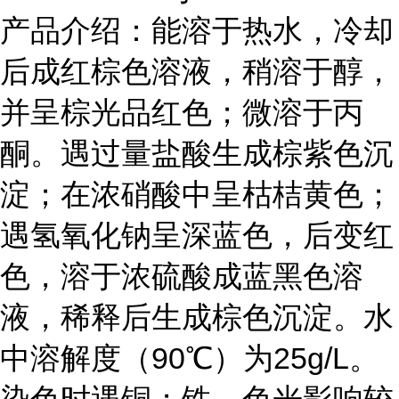
产品介绍：能溶于热水，冷却
后成红棕色溶液，稍溶于醇，
并呈棕光品红色；微溶于丙
酮。遇过量盐酸生成棕紫色沉
淀；在浓硝酸中呈枯桔黄色；
遇氢氧化钠呈深蓝色，后变红
色，溶于浓硫酸成蓝黑色溶
液，稀释后生成棕色沉淀。水
中溶解度（90℃）为25g/L。