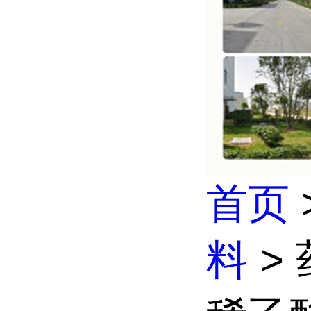
首页
料
>