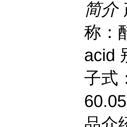
简介
称：醋
aci
子式：
60.0
品介