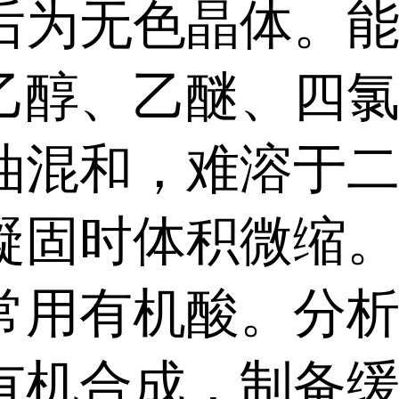
后为无色晶体。
乙醇、乙醚、四
油混和，难溶于
凝固时体积微缩。
常用有机酸。分
有机合成，制备