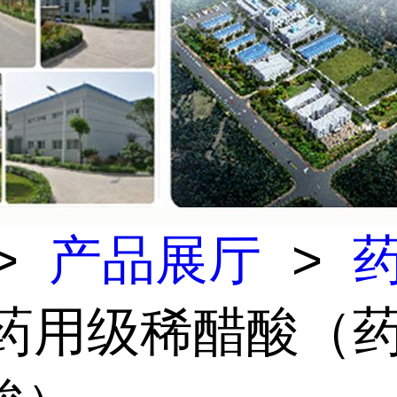
>
产品展厅
>
 药用级稀醋酸（