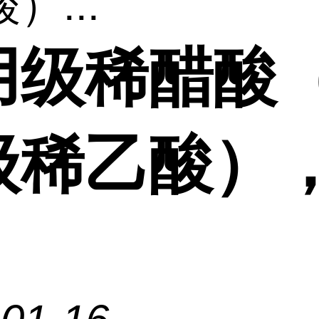
）...
用级稀醋酸
级稀乙酸）