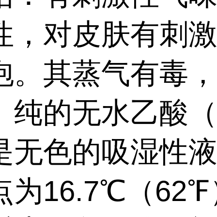
性，对皮肤有刺
泡。其蒸气有毒
。纯的无水乙酸
是无色的吸湿性
为16.7℃（62