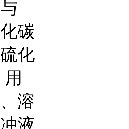
能与
氯化碳
二硫化
 用
析、溶
缓冲液