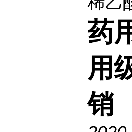
稀乙酸
药
用
销