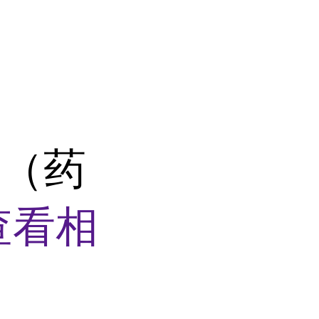
酸（药
查看相