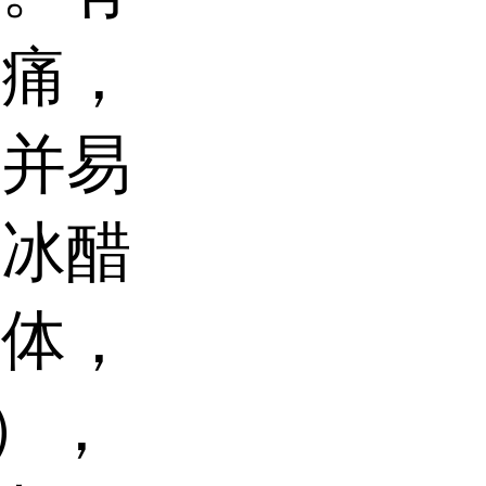
激痛，
，并易
（冰醋
液体，
℉），