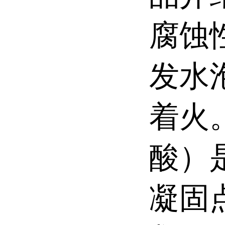
腐蚀
发水
着火
酸）
凝固点