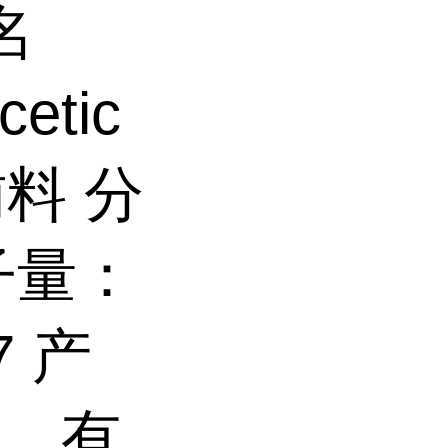
名
tic
辅料 分
子量：
7 产
味。有