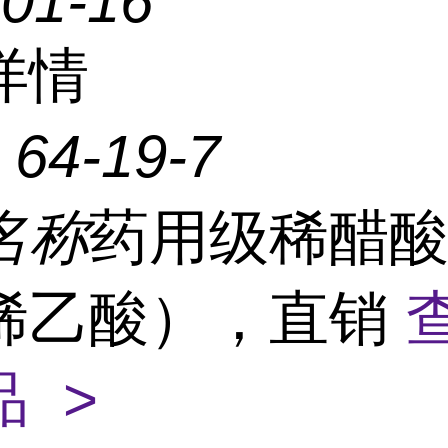
-01-16
详情
：
64-19-7
名称
药用级稀醋
稀乙酸），直销
 >