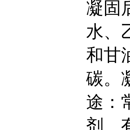
凝固
水、
和甘
碳。
途：
剂、