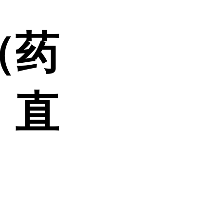
（药
，直