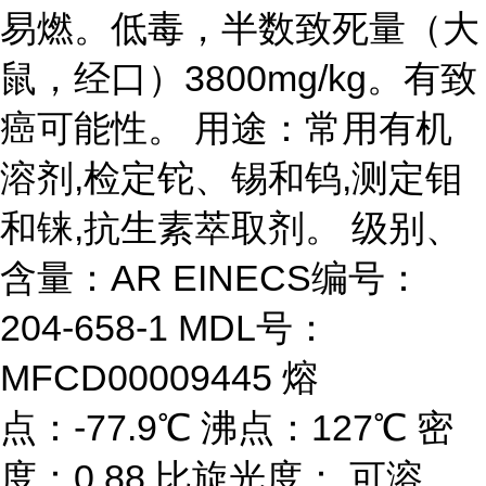
易燃。低毒，半数致死量（大
鼠，经口）3800mg/kg。有致
癌可能性。 用途：常用有机
溶剂,检定铊、锡和钨,测定钼
和铼,抗生素萃取剂。 级别、
含量：AR EINECS编号：
204-658-1 MDL号：
MFCD00009445 熔
点：-77.9℃ 沸点：127℃ 密
度：0.88 比旋光度： 可溶