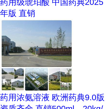
药用级琥珀酸 中国药典2025
年版 直销
药用浓氨溶液 欧洲药典9.0版
资质齐全 直销500ml，20kg/