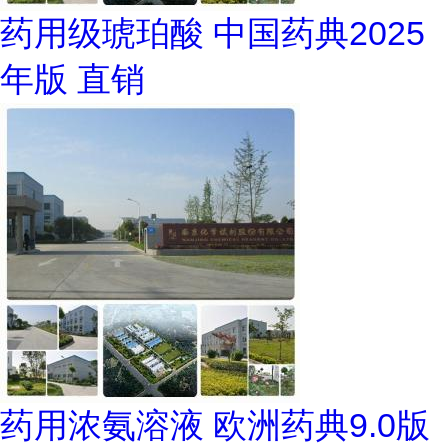
药用级琥珀酸 中国药典2025
年版 直销
药用浓氨溶液 欧洲药典9.0版