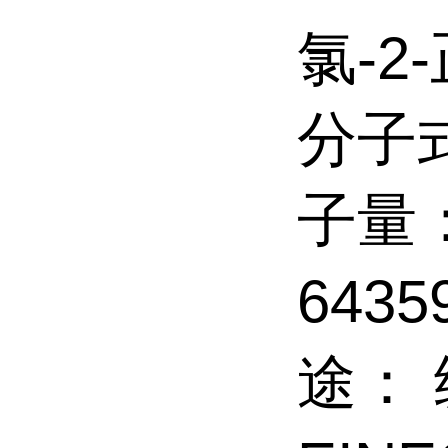
氯-2
分子式
子量：
643
途： 