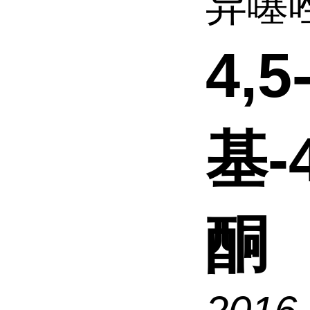
异噻唑
4,
基-
酮