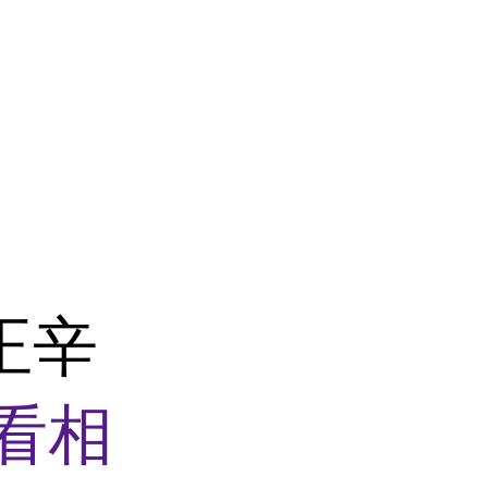
-正辛
看相