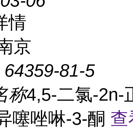
-03-06
详情
南京
：
64359-81-5
名称
4,5-二氯-2n
-异噻唑啉-3-酮
查