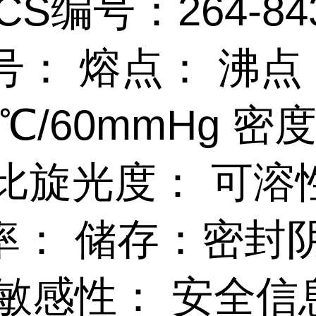
CS编号：264-84
号： 熔点： 沸点
.6℃/60mmHg 密
5 比旋光度： 可溶
率： 储存：密封
 敏感性： 安全信