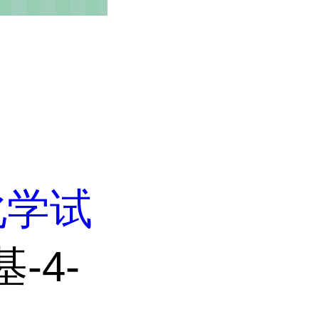
化学试
基-4-