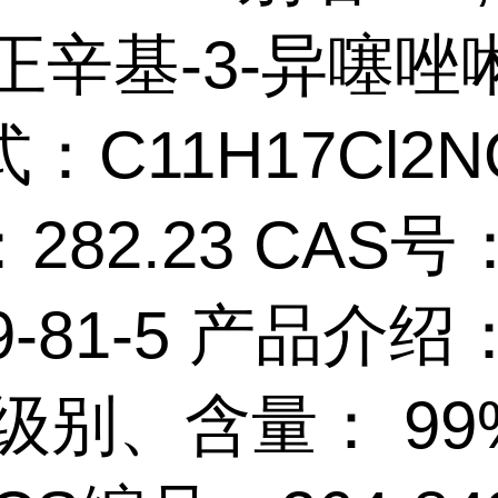
-正辛基-3-异噻唑
：C11H17Cl2N
282.23 CAS号
59-81-5 产品介绍
级别、含量： 99