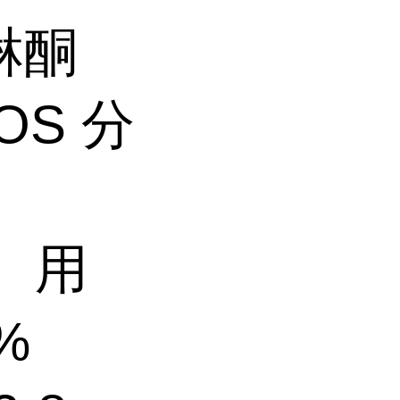
啉酮
OS 分
：
： 用
%