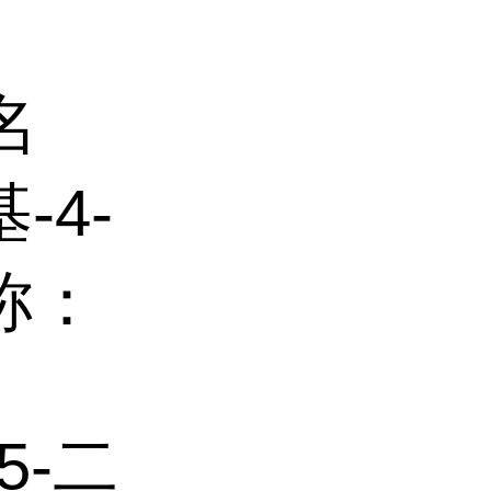
名
-4-
称：
,5-二