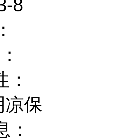
3-8
：
度：
性：
阴凉保
息：