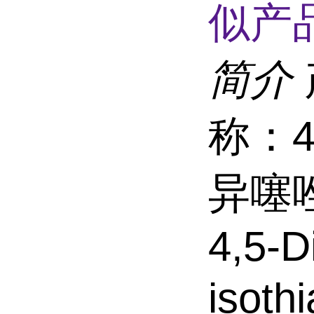
似产品
简介
称：4
异噻唑
4,5-D
isot