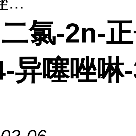
...
5-二氯-2n-
4-异噻唑啉-